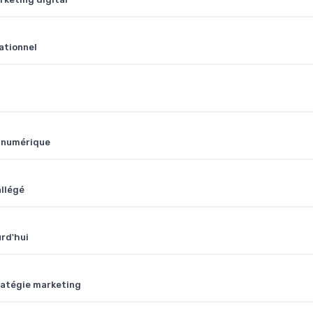
ationnel
s numérique
allégé
urd'hui
ratégie marketing