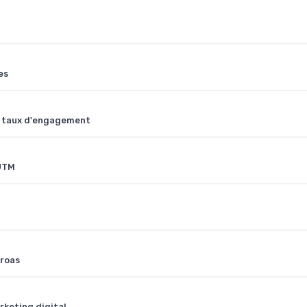
es
e taux d'engagement
'UTM
 roas
rketing digital