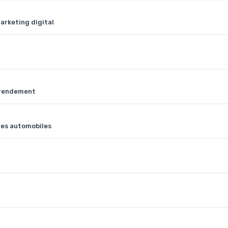
marketing digital
r rendement
res automobiles