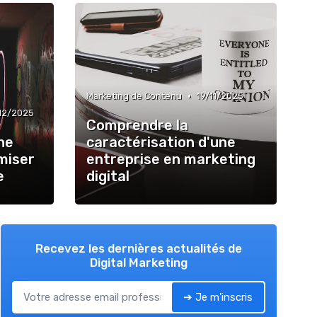
•
Marketing de Contenu
19/11/2025
12/2025
Comprendre la
ne
caractérisation d'une
miser
entreprise en marketing
e
digital
Recevez les dernières actualités de
Digital Marketing
➔ Je m'inscris