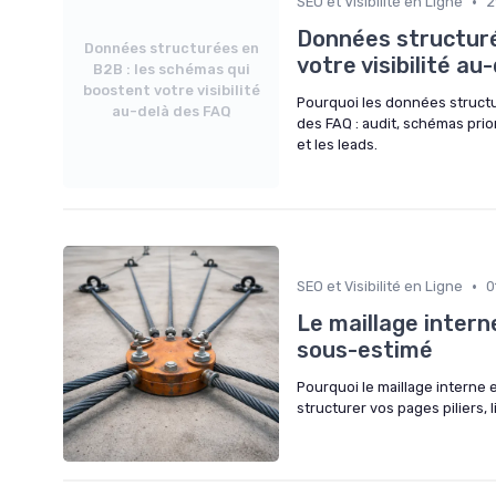
•
SEO et Visibilité en Ligne
2
Données structuré
Données structurées en
votre visibilité au
B2B : les schémas qui
boostent votre visibilité
Pourquoi les données structu
au-delà des FAQ
des FAQ : audit, schémas prio
et les leads.
•
SEO et Visibilité en Ligne
0
Le maillage interne
sous-estimé
Pourquoi le maillage interne 
structurer vos pages piliers,