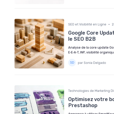
•
SEO et Visibilité en Ligne
2
Google Core Updat
le SEO B2B
Analyse de la core update Go
E‑E‑A‑T, INP, visibilité organiq
par Sonia Delgado
Technologies de Marketing Di
Optimisez votre b
Prestashop
Apprenez à utiliser SmartKey