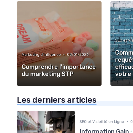
SEO et Vis
Comme
•
Marketing d'Influence
08/01/2026
requê
Comprendre l'importance
effica
du marketing STP
votre 
Les derniers articles
•
SEO et Visibilité en Ligne
0
Information Gain :