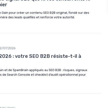
pier
n Gain pour créer un contenu SEO B2B original, fondé sur des
nère des leads qualifiés et renforce votre autorité.
2/07/2026
026 : votre SEO B2B résiste-t-il à
in et de SpamBrain appliqués au SEO B2B : risques, signaux
us de Search Console et checklist d’audit opérationnel pour