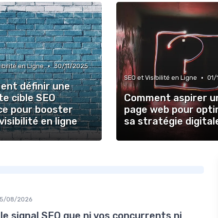
•
ibilité en Ligne
30/11/2025
•
SEO et Visibilité en Ligne
01/
nt définir une
te cible SEO
Comment aspirer u
ce pour booster
page web pour opti
visibilité en ligne
sa stratégie digital
5/08/2026
 le signal SEO que ni vos concurrents ni