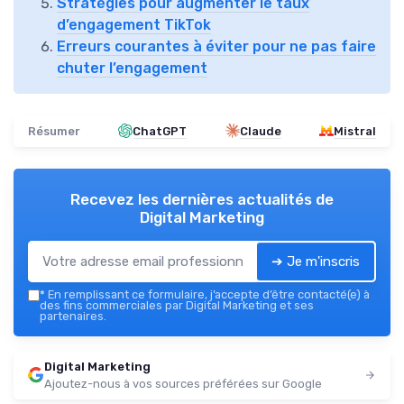
Stratégies pour augmenter le taux
d’engagement TikTok
Erreurs courantes à éviter pour ne pas faire
chuter l’engagement
Résumer
ChatGPT
Claude
Mistral
Recevez les dernières actualités de
Digital Marketing
➔ Je m'inscris
*
En remplissant ce formulaire, j’accepte d’être contacté(e) à
des fins commerciales par Digital Marketing et ses
partenaires.
Digital Marketing
Ajoutez-nous à vos sources préférées sur Google