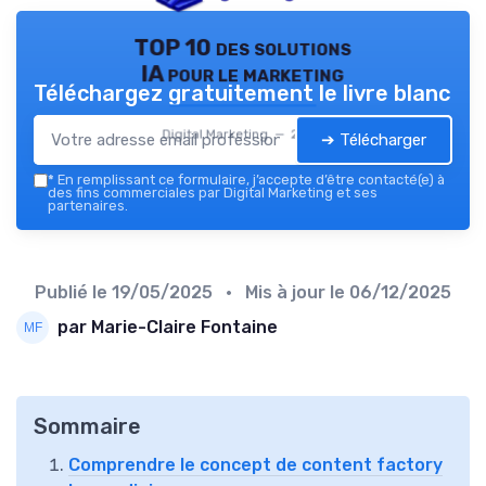
TOP 10 des solutions
IA pour le marketing
Téléchargez gratuitement le livre blanc
Digital Marketing — 2026
➔ Télécharger
*
En remplissant ce formulaire, j’accepte d’être contacté(e) à
des fins commerciales par Digital Marketing et ses
partenaires.
Publié le
19/05/2025
• Mis à jour le
06/12/2025
par Marie-Claire Fontaine
Sommaire
Comprendre le concept de content factory