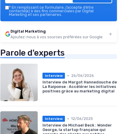
*
En remplissant ce formulaire, j’accepte d’être
contacté(e) à des fins commerciales par Digital
Marketing et ses partenaires.
Digital Marketing
Ajoutez-nous à vos sources préférées sur Google
Parole d'experts
•
26/06/2026
Interview
Interview de Margot Hannedouche de
La Raiponse : Accélérer les initiatives
positives grâce au marketing digital
•
12/06/2025
Interview
Interview de Michael Beck : Wonder
George, la startup française qui