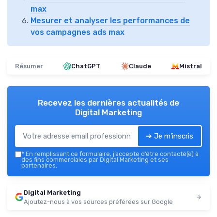
max
Mesurer et analyser les performances de
vos campagnes ads max
Résumer
ChatGPT
Claude
Mistral
Recevez les dernières actualités de
Digital Marketing
➔ Je m'inscris
*
En remplissant ce formulaire, j’accepte d’être contacté(e) à
des fins commerciales par Digital Marketing et ses
partenaires.
Digital Marketing
Ajoutez-nous à vos sources préférées sur Google