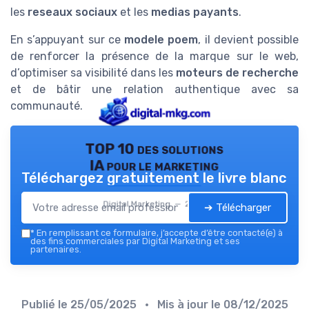
les
reseaux sociaux
et les
medias payants
.
En s’appuyant sur ce
modele poem
, il devient possible
de renforcer la présence de la marque sur le web,
d’optimiser sa visibilité dans les
moteurs de recherche
et de bâtir une relation authentique avec sa
communauté.
TOP 10 des solutions
IA pour le marketing
Téléchargez gratuitement le livre blanc
Digital Marketing — 2026
➔ Télécharger
*
En remplissant ce formulaire, j’accepte d’être contacté(e) à
des fins commerciales par Digital Marketing et ses
partenaires.
Publié le
25/05/2025
• Mis à jour le
08/12/2025