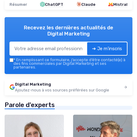
Résumer
ChatGPT
Claude
Mistral
Recevez les dernières actualités de
Digital Marketing
➔ Je m'inscris
*
En remplissant ce formulaire, j’accepte d’être contacté(e) à
des fins commerciales par Digital Marketing et ses
partenaires.
Digital Marketing
Ajoutez-nous à vos sources préférées sur Google
Parole d'experts