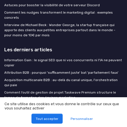
Astuces pour booster la visibilité de votre serveur Discord
Comment les nudges transforment le marketing digital : exemples
concrets
Interview de Michael Beck : Wonder George, la startup française qui
apporte des clients aux petites entreprises partout dans le monde -
pour moins de 10€ par mois
Les derniers articles
Information Gain : le signal SEO que ni vos concurrents ni l'IA ne peuvent
copier
Attribution B2B : pourquoi 'suffisamment juste' bat 'parfaitement faux'
Acquisition multicanale B2B : au-delà du canal unique, l'orchestration
qui paie
Comment l’outil de gestion de projet Taskwave Premium structure le
temps de formation des équipes marketing
Ce site utilise des cookies et vous donne le contrôle sur ceux que
Formuler une single minded proposition puissante pour un marketing de
vous souhaitez activer
contenu qui marque
Tout accepter
Personnaliser
Digital Marketing