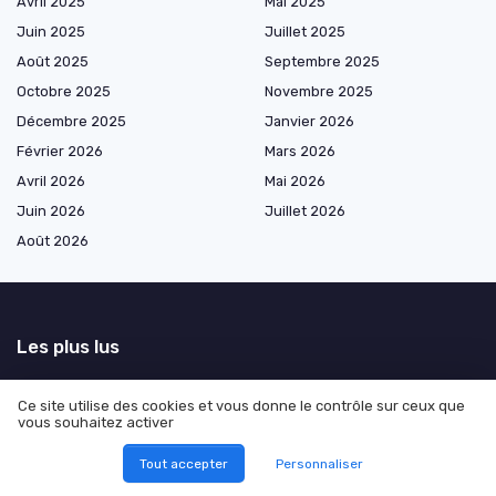
Avril 2025
Mai 2025
Juin 2025
Juillet 2025
Août 2025
Septembre 2025
Octobre 2025
Novembre 2025
Décembre 2025
Janvier 2026
Février 2026
Mars 2026
Avril 2026
Mai 2026
Juin 2026
Juillet 2026
Août 2026
Les plus lus
Interview de Margot Hannedouche de La Raiponse : Accélérer les
Ce site utilise des cookies et vous donne le contrôle sur ceux que
initiatives positives grâce au marketing digital
vous souhaitez activer
L'impact du marketing sur le comportement des consommateurs
Tout accepter
Personnaliser
Astuces pour booster la visibilité de votre serveur Discord
Comment les nudges transforment le marketing digital : exemples