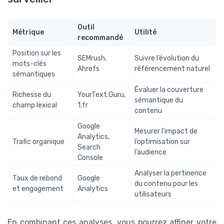
Outil
Métrique
Utilité
recommandé
Position sur les
SEMrush,
Suivre l’évolution du
mots-clés
Ahrefs
référencement naturel
sémantiques
Évaluer la couverture
Richesse du
YourText.Guru,
sémantique du
champ lexical
1.fr
contenu
Google
Mesurer l’impact de
Analytics,
Trafic organique
l’optimisation sur
Search
l’audience
Console
Analyser la pertinence
Taux de rebond
Google
du contenu pour les
et engagement
Analytics
utilisateurs
En combinant ces analyses, vous pourrez affiner votre