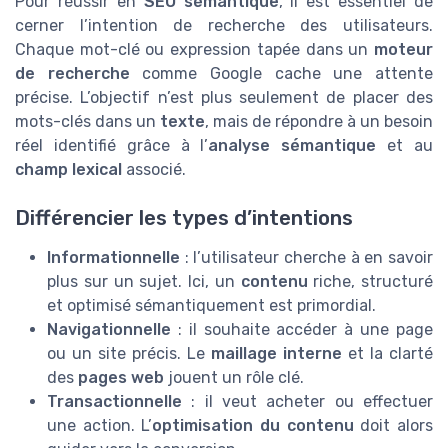
Pour réussir en
SEO sémantique
, il est essentiel de
cerner l’intention de recherche des utilisateurs.
Chaque mot-clé ou expression tapée dans un
moteur
de recherche
comme Google cache une attente
précise. L’objectif n’est plus seulement de placer des
mots-clés dans un
texte
, mais de répondre à un besoin
réel identifié grâce à l’
analyse sémantique
et au
champ lexical
associé.
Différencier les types d’intentions
Informationnelle
: l’utilisateur cherche à en savoir
plus sur un sujet. Ici, un
contenu
riche, structuré
et optimisé sémantiquement est primordial.
Navigationnelle
: il souhaite accéder à une page
ou un site précis. Le
maillage interne
et la clarté
des
pages web
jouent un rôle clé.
Transactionnelle
: il veut acheter ou effectuer
une action. L’
optimisation du contenu
doit alors