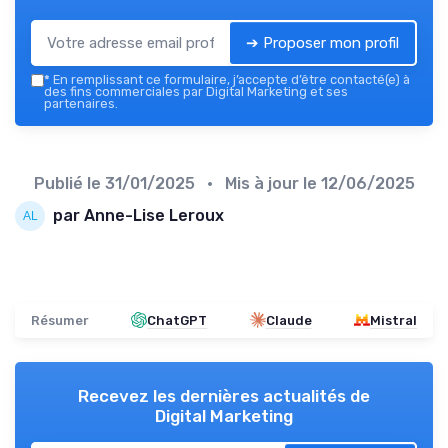
➔ Proposer mon profil
*
En remplissant ce formulaire, j’accepte d’être contacté(e) à
des fins commerciales par Digital Marketing et ses
partenaires.
Publié le
31/01/2025
• Mis à jour le
12/06/2025
par Anne-Lise Leroux
Résumer
ChatGPT
Claude
Mistral
Recevez les dernières actualités de
Digital Marketing