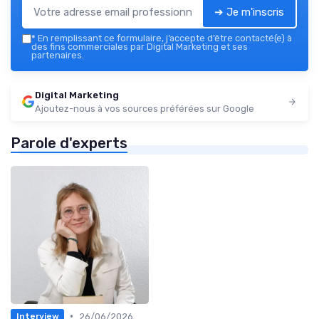
➔ Je m'inscris
*
En remplissant ce formulaire, j’accepte d’être contacté(e) à
des fins commerciales par Digital Marketing et ses
partenaires.
Digital Marketing
Ajoutez-nous à vos sources préférées sur Google
Parole d'experts
•
26/06/2026
Interview