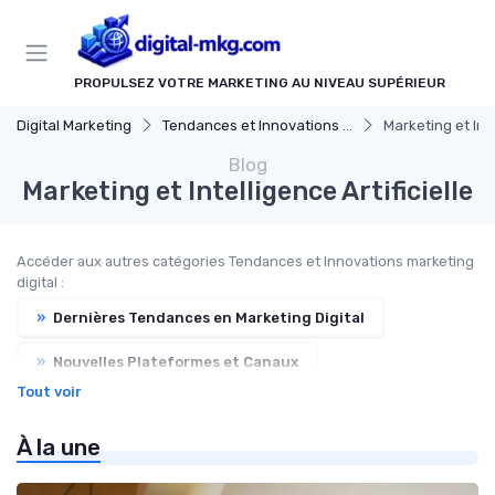
Panneau de gestion des cookies
PROPULSEZ VOTRE MARKETING AU NIVEAU SUPÉRIEUR
Digital Marketing
Tendances et Innovations marketing digital
Marketing et Inte
Blog
Marketing et Intelligence Artificielle
Accéder aux autres catégories Tendances et Innovations marketing
digital :
»
Dernières Tendances en Marketing Digital
»
Nouvelles Plateformes et Canaux
Tout voir
»
Études de Cas et Best Practices
À la une
»
Marketing Digital et Réglementations