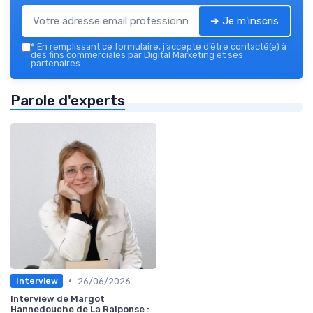
➔ Je m'inscris
*
En remplissant ce formulaire, j’accepte d’être contacté(e) à
des fins commerciales par Digital Marketing et ses
partenaires.
Parole d'experts
•
26/06/2026
Interview
Interview de Margot
Hannedouche de La Raiponse :