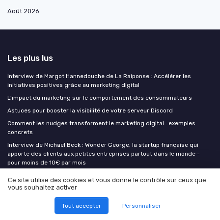
Août 2026
Les plus lus
Interview de Margot Hannedouche de La Raiponse : Accélérer les
initiatives positives grâce au marketing digital
L'impact du marketing sur le comportement des consommateurs
Astuces pour booster la visibilité de votre serveur Discord
Comment les nudges transforment le marketing digital : exemples
concrets
Interview de Michael Beck : Wonder George, la startup française qui
apporte des clients aux petites entreprises partout dans le monde -
pour moins de 10€ par mois
Ce site utilise des cookies et vous donne le contrôle sur ceux que
Les derniers articles
vous souhaitez activer
Tout accepter
Personnaliser
Information Gain : le signal SEO que ni vos concurrents ni l'IA ne peuvent
copier