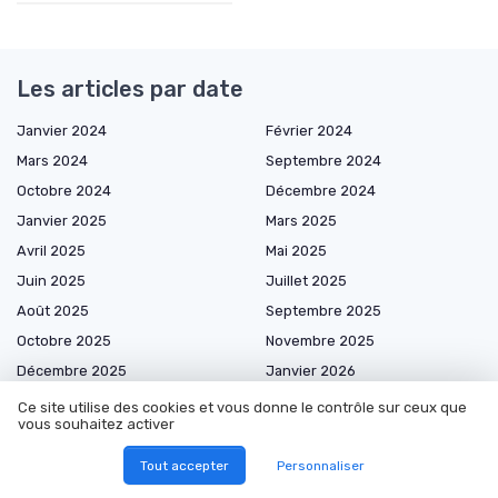
Les articles par date
Janvier 2024
Février 2024
Mars 2024
Septembre 2024
Octobre 2024
Décembre 2024
Janvier 2025
Mars 2025
Avril 2025
Mai 2025
Juin 2025
Juillet 2025
Août 2025
Septembre 2025
Octobre 2025
Novembre 2025
Décembre 2025
Janvier 2026
Février 2026
Mars 2026
Ce site utilise des cookies et vous donne le contrôle sur ceux que
vous souhaitez activer
Avril 2026
Mai 2026
Juin 2026
Juillet 2026
Tout accepter
Personnaliser
Août 2026