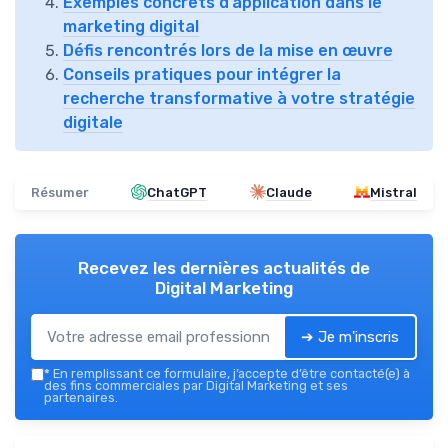
Exemples concrets d’application dans le
marketing digital
Défis rencontrés lors de la mise en œuvre
Conseils pratiques pour intégrer la
recherche transformative à votre stratégie
digitale
Résumer
ChatGPT
Claude
Mistral
Recevez les dernières actualités de
Digital Marketing
➔ Je m'inscris
*
En remplissant ce formulaire, j’accepte d’être contacté(e) à
des fins commerciales par Digital Marketing et ses
partenaires.