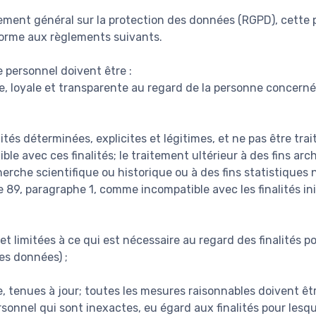
ent général sur la protection des données (RGPD), cette p
forme aux règlements suivants.
 personnel doivent être :
te, loyale et transparente au regard de la personne concernée
lités déterminées, explicites et légitimes, et ne pas être tra
le avec ces finalités; le traitement ultérieur à des fins arch
cherche scientifique ou historique ou à des fins statistiques 
 89, paragraphe 1, comme incompatible avec les finalités init
t limitées à ce qui est nécessaire au regard des finalités po
es données) ;
e, tenues à jour; toutes les mesures raisonnables doivent êtr
onnel qui sont inexactes, eu égard aux finalités pour lesque