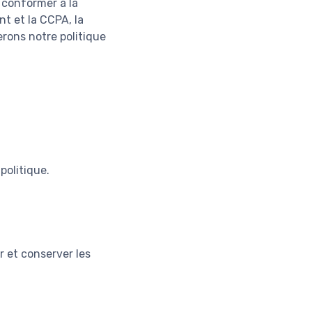
e conformer à la
t et la CCPA, la
erons notre politique
politique.
r et conserver les