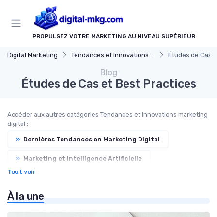
Panneau de gestion des cookies
PROPULSEZ VOTRE MARKETING AU NIVEAU SUPÉRIEUR
Digital Marketing
Tendances et Innovations marketing digital
Études de Cas e
Blog
Études de Cas et Best Practices
Accéder aux autres catégories Tendances et Innovations marketing
digital :
»
Dernières Tendances en Marketing Digital
»
Marketing et Intelligence Artificielle
Tout voir
»
Nouvelles Plateformes et Canaux
À la une
»
Marketing Digital et Réglementations