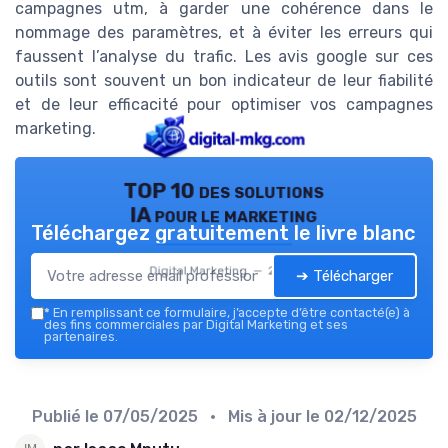
campagnes utm, à garder une cohérence dans le
nommage des paramètres, et à éviter les erreurs qui
faussent l’analyse du trafic. Les avis google sur ces
outils sont souvent un bon indicateur de leur fiabilité
et de leur efficacité pour optimiser vos campagnes
marketing.
TOP 10 des solutions
IA pour le marketing
Téléchargez gratuitement le livre blanc
Digital Marketing — 2026
➔ Télécharger
*
En remplissant ce formulaire, j’accepte d’être contacté(e) à
des fins commerciales par Digital Marketing et ses
partenaires.
Publié le
07/05/2025
• Mis à jour le
02/12/2025