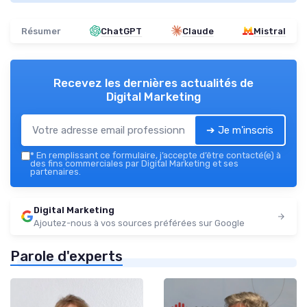
Résumer
ChatGPT
Claude
Mistral
Recevez les dernières actualités de
Digital Marketing
➔ Je m'inscris
*
En remplissant ce formulaire, j’accepte d’être contacté(e) à
des fins commerciales par Digital Marketing et ses
partenaires.
Digital Marketing
Ajoutez-nous à vos sources préférées sur Google
Parole d'experts