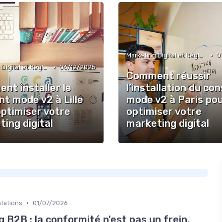
•
Marketing Digital et Réglementations
0
•
Marketing Digital et Réglementations
06/12/2025
Comment réussir
nt installer le
l’installation du co
t mode v2 à Lille
mode v2 à Paris po
optimiser votre
optimiser votre
ing digital
marketing digital
•
ntations
01/07/2026
B2B : la conformité n'est pas un frein,