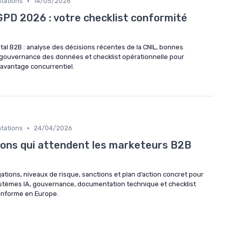
•
ntations
14/05/2026
GPD 2026 : votre checklist conformité
ital B2B : analyse des décisions récentes de la CNIL, bonnes
gouvernance des données et checklist opérationnelle pour
 avantage concurrentiel.
•
ntations
24/04/2026
ations qui attendent les marketeurs B2B
gations, niveaux de risque, sanctions et plan d’action concret pour
stèmes IA, gouvernance, documentation technique et checklist
onforme en Europe.