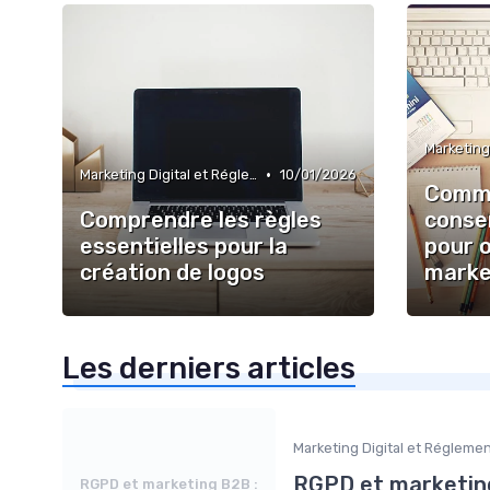
•
Marketing Digital et Réglementations
10/01/2026
Comme
Comprendre les règles
consen
essentielles pour la
pour 
création de logos
market
Les derniers articles
Marketing Digital et Régleme
RGPD et marketing 
RGPD et marketing B2B :