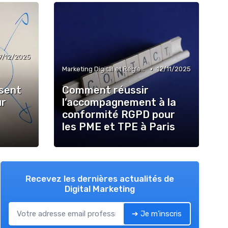
7/12/2025
•
Marketing Digital et Réglementations
12/11/2025
nsent
Comment réussir
ur
l’accompagnement à la
conformité RGPD pour
les PME et TPE à Paris
Recevez les dernières actualités de
Digital Marketing
➔ Je m'inscris