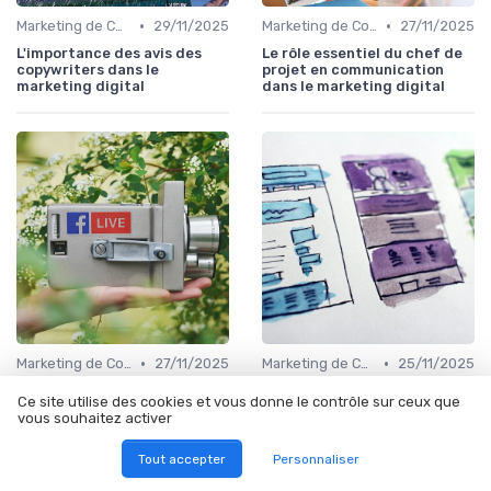
•
•
Marketing de Contenu
29/11/2025
Marketing de Contenu
27/11/2025
L'importance des avis des
Le rôle essentiel du chef de
copywriters dans le
projet en communication
marketing digital
dans le marketing digital
•
•
Marketing de Contenu
27/11/2025
Marketing de Contenu
25/11/2025
Élaborer un plan
Comprendre le marketing
Ce site utilise des cookies et vous donne le contrôle sur ceux que
merchandising efficace pour
différencié pour optimiser
vous souhaitez activer
le marketing digital
vos stratégies digitales
Tout accepter
Personnaliser