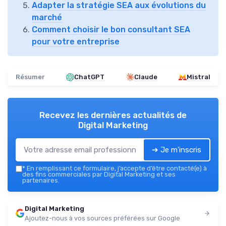
Adapter la stratégie SEA aux évolutions du
marché
Comment choisir le bon consultant SEA
pour votre entreprise
Résumer
ChatGPT
Claude
Mistral
Recevez les dernières actualités de
Digital Marketing
➔ Je m'inscris
*
En remplissant ce formulaire, j’accepte d’être contacté(e) à
des fins commerciales par Digital Marketing et ses
partenaires.
Digital Marketing
Ajoutez-nous à vos sources préférées sur Google