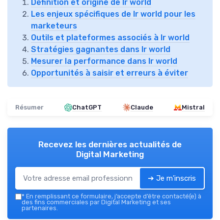
Définition et origine de lr world
Les enjeux spécifiques de lr world pour les
marketeurs
Outils et plateformes associés à lr world
Stratégies gagnantes dans lr world
Mesurer la performance dans lr world
Opportunités à saisir et erreurs à éviter
Résumer
ChatGPT
Claude
Mistral
Recevez les dernières actualités de
Digital Marketing
➔ Je m'inscris
*
En remplissant ce formulaire, j’accepte d’être contacté(e) à
des fins commerciales par Digital Marketing et ses
partenaires.