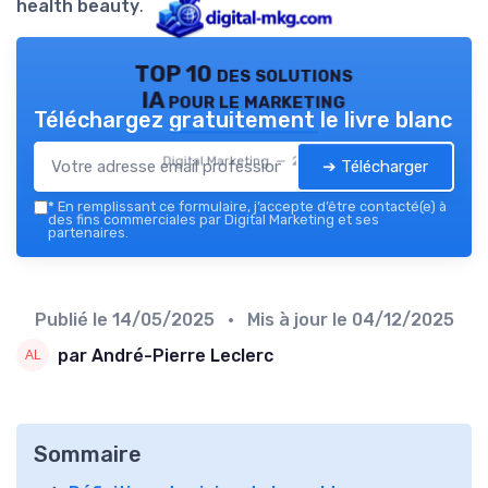
health beauty
.
TOP 10 des solutions
IA pour le marketing
Téléchargez gratuitement le livre blanc
Digital Marketing — 2026
➔ Télécharger
*
En remplissant ce formulaire, j’accepte d’être contacté(e) à
des fins commerciales par Digital Marketing et ses
partenaires.
Publié le
14/05/2025
• Mis à jour le
04/12/2025
par André-Pierre Leclerc
Sommaire