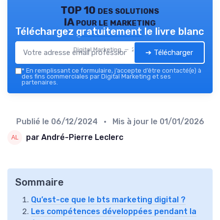
TOP 10 des solutions
IA pour le marketing
Téléchargez gratuitement le livre blanc
Digital Marketing — 2026
➔ Télécharger
*
En remplissant ce formulaire, j’accepte d’être contacté(e) à
des fins commerciales par Digital Marketing et ses
partenaires.
Publié le
06/12/2024
• Mis à jour le
01/01/2026
par André-Pierre Leclerc
Sommaire
Qu’est-ce que le bts marketing digital ?
Les compétences développées pendant la