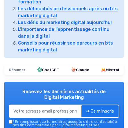
formation
Les débouchés professionnels après un bts
marketing digital
Les défis du marketing digital aujourd’hui
L’importance de l’apprentissage continu
dans le digital
Conseils pour réussir son parcours en bts
marketing digital
Résumer
ChatGPT
Claude
Mistral
Recevez les dernières actualités de
Digital Marketing
➔ Je m'inscris
*
En remplissant ce formulaire, j’accepte d’être contacté(e) à
des fins commerciales par Digital Marketing et ses