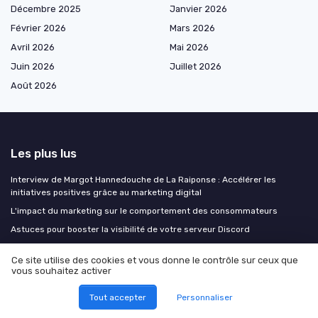
Décembre 2025
Janvier 2026
Février 2026
Mars 2026
Avril 2026
Mai 2026
Juin 2026
Juillet 2026
Août 2026
Les plus lus
Interview de Margot Hannedouche de La Raiponse : Accélérer les
initiatives positives grâce au marketing digital
L'impact du marketing sur le comportement des consommateurs
Astuces pour booster la visibilité de votre serveur Discord
Comment les nudges transforment le marketing digital : exemples
Ce site utilise des cookies et vous donne le contrôle sur ceux que
concrets
vous souhaitez activer
Interview de Michael Beck : Wonder George, la startup française qui
apporte des clients aux petites entreprises partout dans le monde -
Tout accepter
Personnaliser
pour moins de 10€ par mois