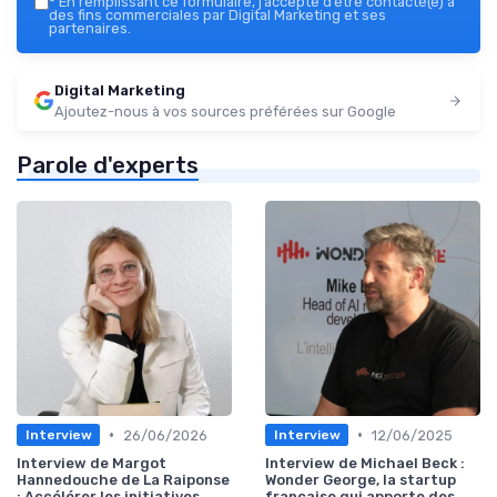
*
En remplissant ce formulaire, j’accepte d’être contacté(e) à
des fins commerciales par Digital Marketing et ses
partenaires.
Digital Marketing
Ajoutez-nous à vos sources préférées sur Google
Parole d'experts
•
•
26/06/2026
12/06/2025
Interview
Interview
Interview de Margot
Interview de Michael Beck :
Hannedouche de La Raiponse
Wonder George, la startup
: Accélérer les initiatives
française qui apporte des