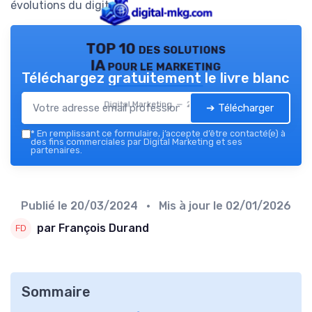
évolutions du digital.
TOP 10 des solutions
IA pour le marketing
Téléchargez gratuitement le livre blanc
Digital Marketing — 2026
➔ Télécharger
*
En remplissant ce formulaire, j’accepte d’être contacté(e) à
des fins commerciales par Digital Marketing et ses
partenaires.
Publié le
20/03/2024
• Mis à jour le
02/01/2026
par François Durand
Sommaire