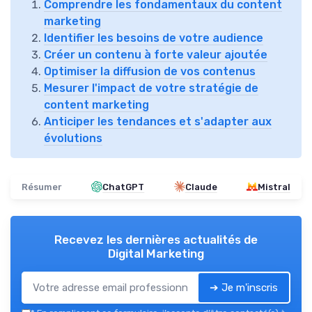
Comprendre les fondamentaux du content
marketing
Identifier les besoins de votre audience
Créer un contenu à forte valeur ajoutée
Optimiser la diffusion de vos contenus
Mesurer l'impact de votre stratégie de
content marketing
Anticiper les tendances et s'adapter aux
évolutions
Résumer
ChatGPT
Claude
Mistral
Recevez les dernières actualités de
Digital Marketing
➔ Je m'inscris