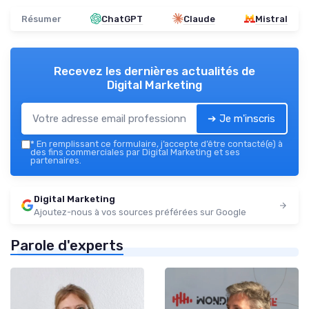
Résumer
ChatGPT
Claude
Mistral
Recevez les dernières actualités de
Digital Marketing
➔ Je m'inscris
*
En remplissant ce formulaire, j’accepte d’être contacté(e) à
des fins commerciales par Digital Marketing et ses
partenaires.
Digital Marketing
Ajoutez-nous à vos sources préférées sur Google
Parole d'experts