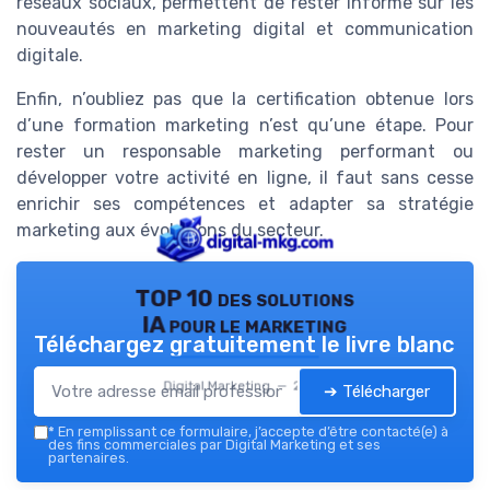
réseaux sociaux, permettent de rester informé sur les
nouveautés en marketing digital et communication
digitale.
Enfin, n’oubliez pas que la certification obtenue lors
d’une formation marketing n’est qu’une étape. Pour
rester un responsable marketing performant ou
développer votre activité en ligne, il faut sans cesse
enrichir ses compétences et adapter sa stratégie
marketing aux évolutions du secteur.
TOP 10 des solutions
IA pour le marketing
Téléchargez gratuitement le livre blanc
Digital Marketing — 2026
➔ Télécharger
*
En remplissant ce formulaire, j’accepte d’être contacté(e) à
des fins commerciales par Digital Marketing et ses
partenaires.