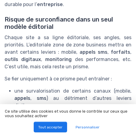
durable pour l’
entreprise
.
Risque de surconfiance dans un seul
modèle éditorial
Chaque site a sa ligne éditoriale, ses angles, ses
priorités. L’editoriale zone de zone business mettra en
avant certains leviers : mobile,
appels sms
,
forfaits
,
outils digitaux
,
monitoring
des performances, etc.
C’est utile, mais cela reste un prisme.
Se fier uniquement à ce prisme peut entraîner :
une survalorisation de certains canaux (mobile,
appels
,
sms
) au détriment d’autres leviers
digitaux ;
Ce site utilise des cookies et vous donne le contrôle sur ceux que
une sous estimation des enjeux de
finance
vous souhaitez activer
assurance
, de
credit monitoring
ou de
conformité réglementaire ;
Tout accepter
Personnaliser
une vision trop centrée sur la
zone
marketing,