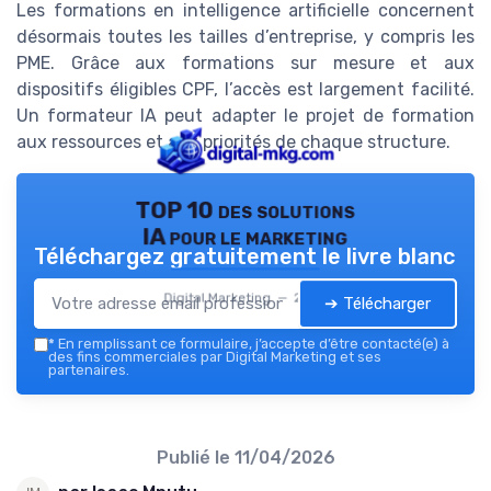
Les formations en intelligence artificielle concernent
désormais toutes les tailles d’entreprise, y compris les
PME. Grâce aux formations sur mesure et aux
dispositifs éligibles CPF, l’accès est largement facilité.
Un formateur IA peut adapter le projet de formation
aux ressources et aux priorités de chaque structure.
TOP 10 des solutions
IA pour le marketing
Téléchargez gratuitement le livre blanc
Digital Marketing — 2026
➔ Télécharger
*
En remplissant ce formulaire, j’accepte d’être contacté(e) à
des fins commerciales par Digital Marketing et ses
partenaires.
Publié le
11/04/2026