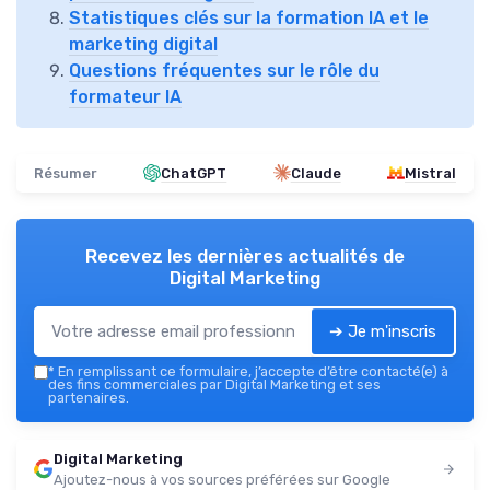
Statistiques clés sur la formation IA et le
marketing digital
Questions fréquentes sur le rôle du
formateur IA
Résumer
ChatGPT
Claude
Mistral
Recevez les dernières actualités de
Digital Marketing
➔ Je m'inscris
*
En remplissant ce formulaire, j’accepte d’être contacté(e) à
des fins commerciales par Digital Marketing et ses
partenaires.
Digital Marketing
Ajoutez-nous à vos sources préférées sur Google