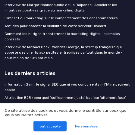
Interview de Margot Hannedouche de La Raiponse : Accélérer les
initiatives positives grâce au marketing digital
L'impact du marketing sur le comportement des consommateurs
Astuces pour booster la visibilité de votre serveur Discord
Comment les nudges transforment le marketing digital : exemples
concrets
Interview de Michael Beck : Wonder George, la startup française qui
apporte des clients aux petites entreprises partout dans le monde -
pour moins de 10€ par mois
Les derniers articles
Information Gain : le signal SEO que ni vos concurrents ni l'IA ne peuvent
copier
Attribution B2B : pourquoi 'suffisamment juste' bat 'parfaitement faux'
Acquisition multicanale B2B : au-delà du canal unique, l'orchestration
Ce site utilise des cookies et vous donne le contrôle sur ceux que
qui paie
vous souhaitez activer
Comment l’outil de gestion de projet Taskwave Premium structure le
temps de formation des équipes marketing
Tout accepter
Personnaliser
Formuler une single minded proposition puissante pour un marketing de