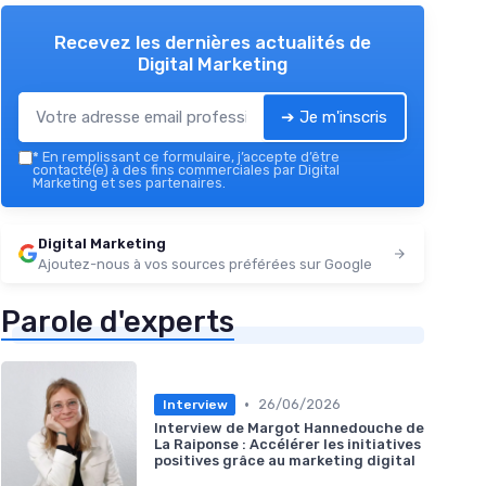
Recevez les dernières actualités de
Digital Marketing
➔ Je m'inscris
*
En remplissant ce formulaire, j’accepte d’être
contacté(e) à des fins commerciales par Digital
Marketing et ses partenaires.
Digital Marketing
Ajoutez-nous à vos sources préférées sur Google
Parole d'experts
•
26/06/2026
Interview
Interview de Margot Hannedouche de
La Raiponse : Accélérer les initiatives
positives grâce au marketing digital