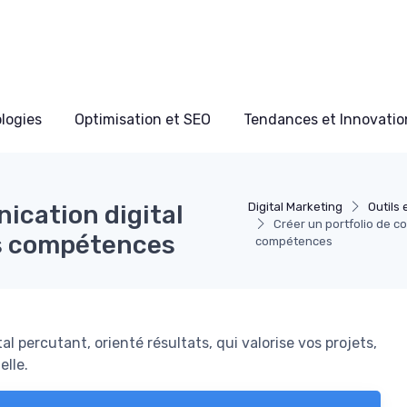
ologies
Optimisation et SEO
Tendances et Innovation
ication digital
Digital Marketing
Outils
Créer un portfolio de co
vos compétences
compétences
 percutant, orienté résultats, qui valorise vos projets,
elle.