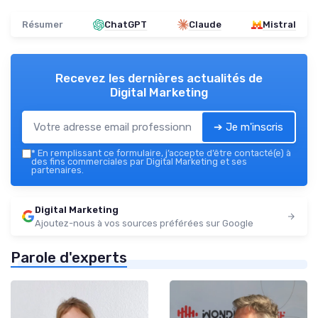
Résumer
ChatGPT
Claude
Mistral
Recevez les dernières actualités de
Digital Marketing
➔ Je m'inscris
*
En remplissant ce formulaire, j’accepte d’être contacté(e) à
des fins commerciales par Digital Marketing et ses
partenaires.
Digital Marketing
Ajoutez-nous à vos sources préférées sur Google
Parole d'experts