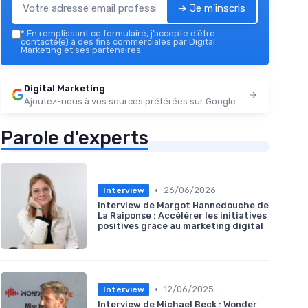
➔ Je m'inscris
*
En remplissant ce formulaire, j’accepte d’être
contacté(e) à des fins commerciales par Digital
Marketing et ses partenaires.
Digital Marketing
Ajoutez-nous à vos sources préférées sur Google
Parole d'experts
•
26/06/2026
Interview
Interview de Margot Hannedouche de
La Raiponse : Accélérer les initiatives
positives grâce au marketing digital
•
12/06/2025
Interview
Interview de Michael Beck : Wonder