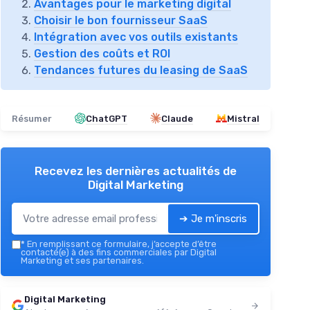
Avantages pour le marketing digital
Choisir le bon fournisseur SaaS
Intégration avec vos outils existants
Gestion des coûts et ROI
Tendances futures du leasing de SaaS
Résumer
ChatGPT
Claude
Mistral
Recevez les dernières actualités de
Digital Marketing
➔ Je m'inscris
*
En remplissant ce formulaire, j’accepte d’être
contacté(e) à des fins commerciales par Digital
Marketing et ses partenaires.
Digital Marketing