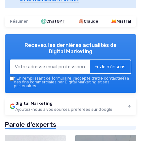
Résumer
ChatGPT
Claude
Mistral
Recevez les dernières actualités de
Digital Marketing
➔ Je m'inscris
*
En remplissant ce formulaire, j’accepte d’être contacté(e) à
des fins commerciales par Digital Marketing et ses
partenaires.
Digital Marketing
Ajoutez-nous à vos sources préférées sur Google
Parole d'experts