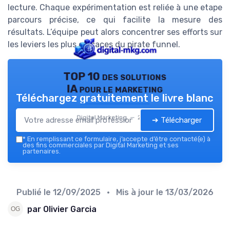
lecture. Chaque expérimentation est reliée à une etape
parcours précise, ce qui facilite la mesure des
résultats. L’équipe peut alors concentrer ses efforts sur
les leviers les plus efficaces du pirate funnel.
TOP 10 des solutions
IA pour le marketing
Téléchargez gratuitement le livre blanc
Digital Marketing — 2026
➔ Télécharger
*
En remplissant ce formulaire, j’accepte d’être contacté(e) à
des fins commerciales par Digital Marketing et ses
partenaires.
Publié le
12/09/2025
• Mis à jour le
13/03/2026
par Olivier Garcia