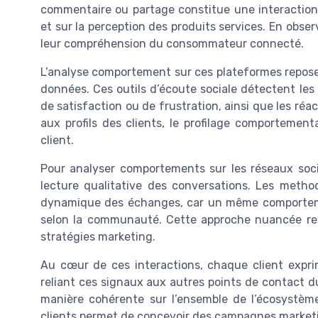
commentaire ou partage constitue une interactio
et sur la perception des produits services. En obs
leur compréhension du consommateur connecté.
L’analyse comportement sur ces plateformes repose 
données. Ces outils d’écoute sociale détectent l
de satisfaction ou de frustration, ainsi que les ré
aux profils des clients, le profilage comportementa
client.
Pour analyser comportements sur les réseaux soci
lecture qualitative des conversations. Les method
dynamique des échanges, car un même comportemen
selon la communauté. Cette approche nuancée renf
stratégies marketing.
Au cœur de ces interactions, chaque client expri
reliant ces signaux aux autres points de contact d
manière cohérente sur l’ensemble de l’écosystèm
clients permet de concevoir des campagnes marketing