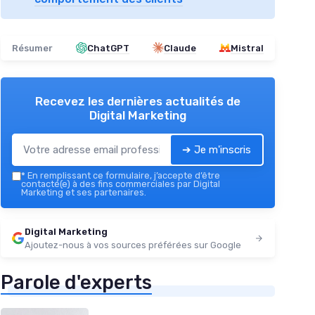
Résumer
ChatGPT
Claude
Mistral
Recevez les dernières actualités de
Digital Marketing
➔ Je m'inscris
*
En remplissant ce formulaire, j’accepte d’être
contacté(e) à des fins commerciales par Digital
Marketing et ses partenaires.
Digital Marketing
Ajoutez-nous à vos sources préférées sur Google
Parole d'experts