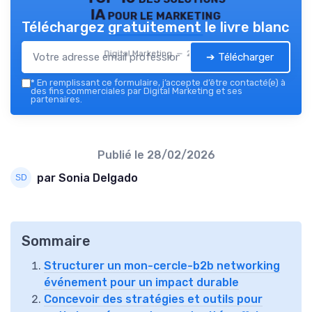
IA pour le marketing
Téléchargez gratuitement le livre blanc
Digital Marketing — 2026
➔ Télécharger
*
En remplissant ce formulaire, j’accepte d’être contacté(e) à
des fins commerciales par Digital Marketing et ses
partenaires.
Publié le
28/02/2026
par Sonia Delgado
Sommaire
Structurer un mon-cercle-b2b networking
événement pour un impact durable
Concevoir des stratégies et outils pour