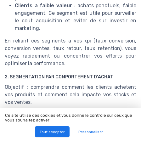
Clients a faible valeur
: achats ponctuels, faible
engagement. Ce segment est utile pour surveiller
le cout acquisition et eviter de sur investir en
marketing.
En reliant ces segments a vos kpi (taux conversion,
conversion ventes, taux retour, taux retention), vous
voyez rapidement ou concentrer vos efforts pour
optimiser la performance.
2. SEGMENTATION PAR COMPORTEMENT D’ACHAT
Objectif : comprendre comment les clients achetent
vos produits et comment cela impacte vos stocks et
vos ventes.
Chasseurs de promos
: reagissent aux soldes,
Ce site utilise des cookies et vous donne le contrôle sur ceux que
vous souhaitez activer
codes promo, ventes privees. Suivez ici le taux
conversion pendant les campagnes et la rotation
Tout accepter
Personnaliser
stocks sur les produits remises.