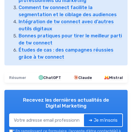
professionnels du marketing
Comment tw connect facilite la
segmentation et le ciblage des audiences
Intégration de tw connect avec d’autres
outils digitaux
Bonnes pratiques pour tirer le meilleur parti
de tw connect
Études de cas : des campagnes réussies
grâce à tw connect
Résumer
ChatGPT
Claude
Mistral
Recevez les dernières actualités de
Digital Marketing
➔ Je m'inscris
*
En remplissant ce formulaire, j’accepte d’être contacté(e) à