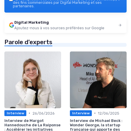
des fins commerciales par Digital Marketing et ses
partenaires.
Digital Marketing
Ajoutez-nous à vos sources préférées sur Google
Parole d'experts
•
•
26/06/2026
12/06/2025
Interview
Interview
Interview de Margot
Interview de Michael Beck :
Hannedouche de La Raiponse
Wonder George, la startup
: Accélérer les initiatives
française qui apporte des