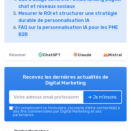
chat et réseaux sociaux
Mesurer le ROI et structurer une stratégie
durable de personnalisation IA
FAQ sur la personnalisation IA pour les PME
B2B
Résumer
ChatGPT
Claude
Mistral
Recevez les dernières actualités de
Digital Marketing
➔ Je m'inscris
*
En remplissant ce formulaire, j’accepte d’être contacté(e) à
des fins commerciales par Digital Marketing et ses
partenaires.