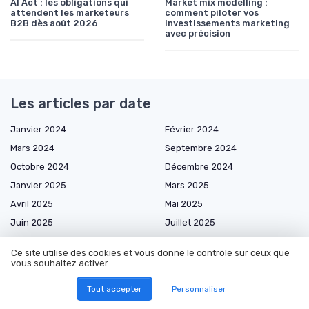
AI Act : les obligations qui
Market mix modelling :
attendent les marketeurs
comment piloter vos
B2B dès août 2026
investissements marketing
avec précision
Les articles par date
Janvier 2024
Février 2024
Mars 2024
Septembre 2024
Octobre 2024
Décembre 2024
Janvier 2025
Mars 2025
Avril 2025
Mai 2025
Juin 2025
Juillet 2025
Août 2025
Septembre 2025
Ce site utilise des cookies et vous donne le contrôle sur ceux que
Octobre 2025
Novembre 2025
vous souhaitez activer
Décembre 2025
Janvier 2026
Tout accepter
Personnaliser
Février 2026
Mars 2026