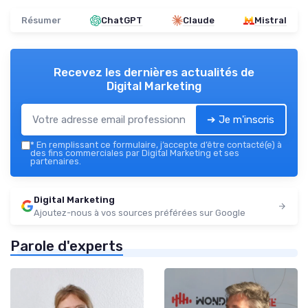
Résumer
ChatGPT
Claude
Mistral
Recevez les dernières actualités de
Digital Marketing
➔ Je m'inscris
*
En remplissant ce formulaire, j’accepte d’être contacté(e) à
des fins commerciales par Digital Marketing et ses
partenaires.
Digital Marketing
Ajoutez-nous à vos sources préférées sur Google
Parole d'experts