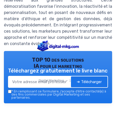
réservées aux grandes structures. Cette
démocratisation favorise l’innovation, la réactivité et la
personnalisation, tout en posant de nouveaux défis en
matière d’éthique et de gestion des données, déjà
évoqués précédemment. En intégrant progressivement
ces solutions, les marketeurs peuvent transformer leur
approche et renforcer leur compétitivité sur un marché
en constante évolution.
TOP 10 des solutions
IA pour le marketing
Téléchargez gratuitement le livre blanc
Digital Marketing — 2026
➔ Télécharger
*
En remplissant ce formulaire, j’accepte d’être contacté(e) à
des fins commerciales par Digital Marketing et ses
partenaires.