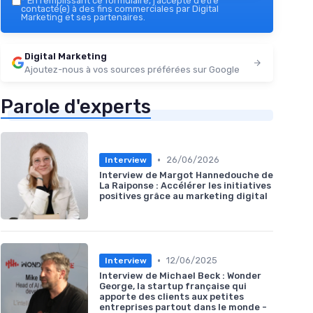
*
En remplissant ce formulaire, j’accepte d’être
contacté(e) à des fins commerciales par Digital
Marketing et ses partenaires.
Digital Marketing
Ajoutez-nous à vos sources préférées sur Google
Parole d'experts
•
26/06/2026
Interview
Interview de Margot Hannedouche de
La Raiponse : Accélérer les initiatives
positives grâce au marketing digital
•
12/06/2025
Interview
Interview de Michael Beck : Wonder
George, la startup française qui
apporte des clients aux petites
entreprises partout dans le monde -