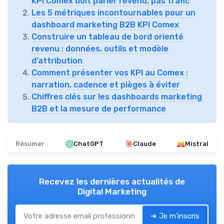
KPI Comex doit parler revenu, pas trafic
Les 5 métriques incontournables pour un
dashboard marketing B2B KPI Comex
Construire un tableau de bord orienté
revenu : données, outils et modèle
d’attribution
Comment présenter vos KPI au Comex :
narration, cadence et pièges à éviter
Chiffres clés sur les dashboards marketing
B2B et la mesure de performance
Résumer
ChatGPT
Claude
Mistral
Recevez les dernières actualités de
Digital Marketing
➔ Je m'inscris