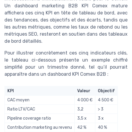
Un dashboard marketing B2B KPI Comex mature
affichera ces cinq KPI en tête de tableau de bord, avec
des tendances, des objectifs et des écarts, tandis que
les autres métriques, comme les taux de rebond ou les
métriques SEO, resteront en soutien dans des tableaux
de bord détaillés.
Pour illustrer concrètement ces cinq indicateurs clés,
le tableau ci-dessous présente un exemple chiffré
simplifié pour un trimestre donné, tel qu’il pourrait
apparaître dans un dashboard KPI Comex B2B :
KPI
Valeur
Objectif
CAC moyen
4 000 €
4 500 €
Ratio LTV/CAC
3,2
> 3
Pipeline coverage ratio
3,5 x
3 x
Contribution marketing au revenu
42 %
40 %