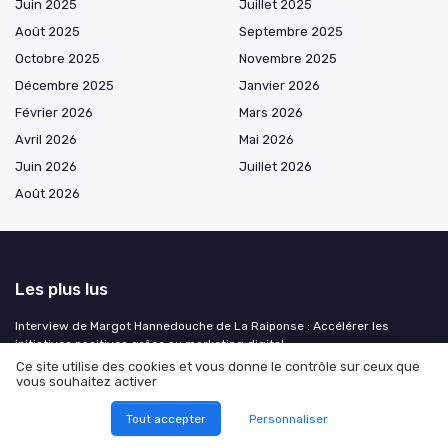
Juin 2025
Juillet 2025
Août 2025
Septembre 2025
Octobre 2025
Novembre 2025
Décembre 2025
Janvier 2026
Février 2026
Mars 2026
Avril 2026
Mai 2026
Juin 2026
Juillet 2026
Août 2026
Les plus lus
Interview de Margot Hannedouche de La Raiponse : Accélérer les
initiatives positives grâce au marketing digital
Ce site utilise des cookies et vous donne le contrôle sur ceux que
L'impact du marketing sur le comportement des consommateurs
vous souhaitez activer
Astuces pour booster la visibilité de votre serveur Discord
Tout accepter
Personnaliser
Comment les nudges transforment le marketing digital : exemples
concrets