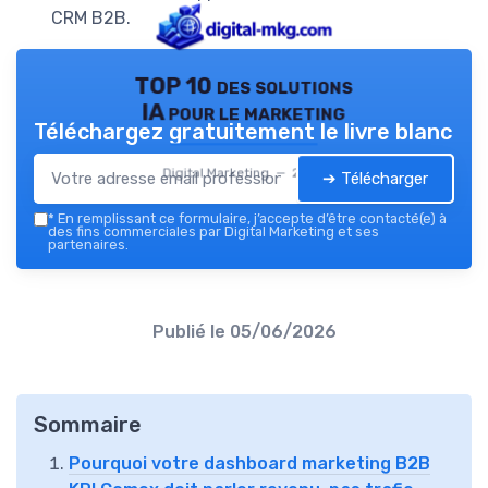
CRM B2B.
TOP 10 des solutions
IA pour le marketing
Téléchargez gratuitement le livre blanc
Digital Marketing — 2026
➔ Télécharger
*
En remplissant ce formulaire, j’accepte d’être contacté(e) à
des fins commerciales par Digital Marketing et ses
partenaires.
Publié le
05/06/2026
Sommaire
Pourquoi votre dashboard marketing B2B