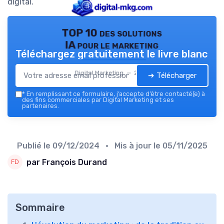
digital.
TOP 10 des solutions
IA pour le marketing
Téléchargez gratuitement le livre blanc
Digital Marketing — 2026
➔ Télécharger
*
En remplissant ce formulaire, j’accepte d’être contacté(e) à
des fins commerciales par Digital Marketing et ses
partenaires.
Publié le
09/12/2024
• Mis à jour le
05/11/2025
par François Durand
Sommaire