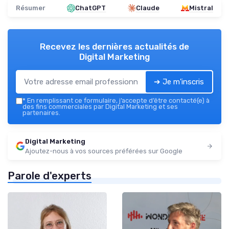
Résumer
ChatGPT
Claude
Mistral
Recevez les dernières actualités de
Digital Marketing
➔ Je m'inscris
*
En remplissant ce formulaire, j’accepte d’être contacté(e) à
des fins commerciales par Digital Marketing et ses
partenaires.
Digital Marketing
Ajoutez-nous à vos sources préférées sur Google
Parole d'experts