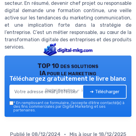
secteur. En résumé, devenir chef projet ou responsable
digital demande une formation continue, une veille
active sur les tendances du marketing communication,
et une implication forte dans la stratégie de
l’entreprise. C’est un métier responsable, au cœur de la
transformation digitale des entreprises et des produits
services.
TOP 10 des solutions
IA pour le marketing
Téléchargez gratuitement le livre blanc
Digital Marketing — 2026
➔ Télécharger
*
En remplissant ce formulaire, j’accepte d’être contacté(e) à
des fins commerciales par Digital Marketing et ses
partenaires.
Publié le
08/12/2024
• Mis à jour le
18/12/2025