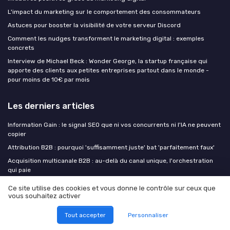
L'impact du marketing sur le comportement des consommateurs
Astuces pour booster la visibilité de votre serveur Discord
Comment les nudges transforment le marketing digital : exemples
concrets
Interview de Michael Beck : Wonder George, la startup française qui
apporte des clients aux petites entreprises partout dans le monde -
pour moins de 10€ par mois
Les derniers articles
Information Gain : le signal SEO que ni vos concurrents ni l'IA ne peuvent
copier
Attribution B2B : pourquoi 'suffisamment juste' bat 'parfaitement faux'
Acquisition multicanale B2B : au-delà du canal unique, l'orchestration
qui paie
Comment l’outil de gestion de projet Taskwave Premium structure le
Ce site utilise des cookies et vous donne le contrôle sur ceux que
temps de formation des équipes marketing
vous souhaitez activer
Formuler une single minded proposition puissante pour un marketing de
Tout accepter
Personnaliser
contenu qui marque