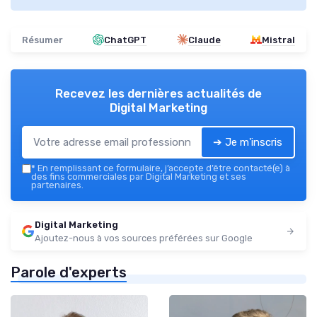
Résumer
ChatGPT
Claude
Mistral
Recevez les dernières actualités de
Digital Marketing
➔ Je m'inscris
*
En remplissant ce formulaire, j’accepte d’être contacté(e) à
des fins commerciales par Digital Marketing et ses
partenaires.
Digital Marketing
Ajoutez-nous à vos sources préférées sur Google
Parole d'experts