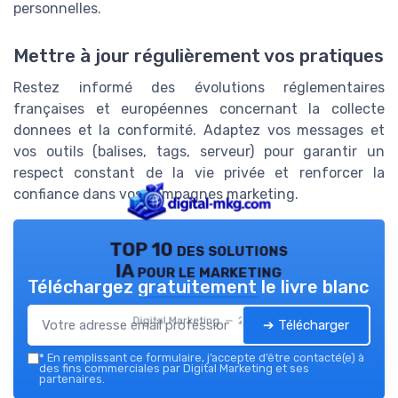
personnelles.
Mettre à jour régulièrement vos pratiques
Restez informé des évolutions réglementaires
françaises et européennes concernant la collecte
donnees et la conformité. Adaptez vos messages et
vos outils (balises, tags, serveur) pour garantir un
respect constant de la vie privée et renforcer la
confiance dans vos campagnes marketing.
TOP 10 des solutions
IA pour le marketing
Téléchargez gratuitement le livre blanc
Digital Marketing — 2026
➔ Télécharger
*
En remplissant ce formulaire, j’accepte d’être contacté(e) à
des fins commerciales par Digital Marketing et ses
partenaires.