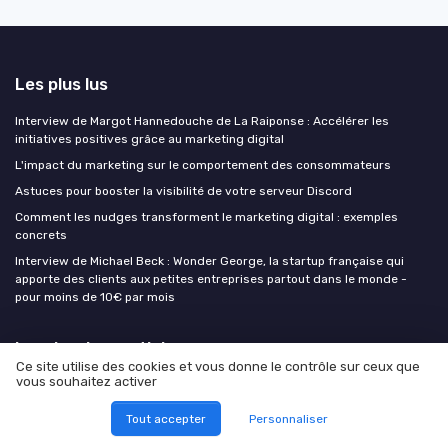
Les plus lus
Interview de Margot Hannedouche de La Raiponse : Accélérer les
initiatives positives grâce au marketing digital
L'impact du marketing sur le comportement des consommateurs
Astuces pour booster la visibilité de votre serveur Discord
Comment les nudges transforment le marketing digital : exemples
concrets
Interview de Michael Beck : Wonder George, la startup française qui
apporte des clients aux petites entreprises partout dans le monde -
pour moins de 10€ par mois
Les derniers articles
Ce site utilise des cookies et vous donne le contrôle sur ceux que
vous souhaitez activer
Information Gain : le signal SEO que ni vos concurrents ni l'IA ne peuvent
copier
Tout accepter
Personnaliser
Attribution B2B : pourquoi 'suffisamment juste' bat 'parfaitement faux'