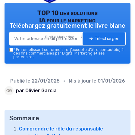
TOP 10 des solutions
IA pour le marketing
Téléchargez gratuitement le livre blanc
Digital Marketing — 2026
➔ Télécharger
*
En remplissant ce formulaire, j’accepte d’être contacté(e) à
des fins commerciales par Digital Marketing et ses
partenaires.
Publié le
22/01/2025
• Mis à jour le
01/01/2026
par Olivier Garcia
Sommaire
Comprendre le rôle du responsable