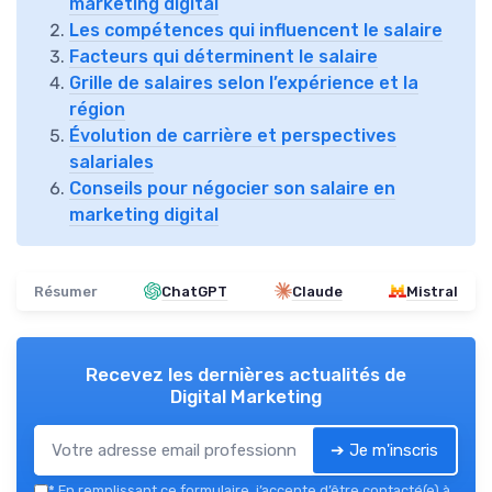
marketing digital
Les compétences qui influencent le salaire
Facteurs qui déterminent le salaire
Grille de salaires selon l’expérience et la
région
Évolution de carrière et perspectives
salariales
Conseils pour négocier son salaire en
marketing digital
Résumer
ChatGPT
Claude
Mistral
Recevez les dernières actualités de
Digital Marketing
➔ Je m'inscris
*
En remplissant ce formulaire, j’accepte d’être contacté(e) à