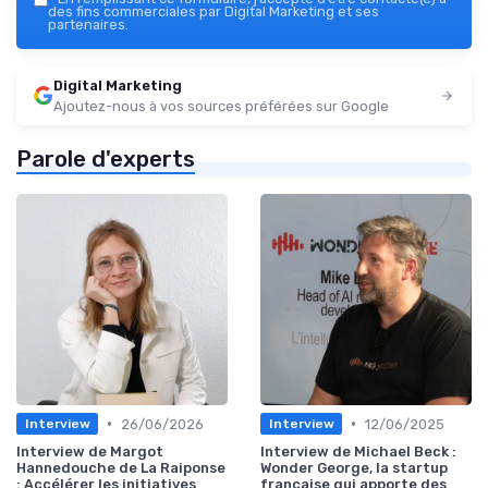
des fins commerciales par Digital Marketing et ses
partenaires.
Digital Marketing
Ajoutez-nous à vos sources préférées sur Google
Parole d'experts
•
•
26/06/2026
12/06/2025
Interview
Interview
Interview de Margot
Interview de Michael Beck :
Hannedouche de La Raiponse
Wonder George, la startup
: Accélérer les initiatives
française qui apporte des