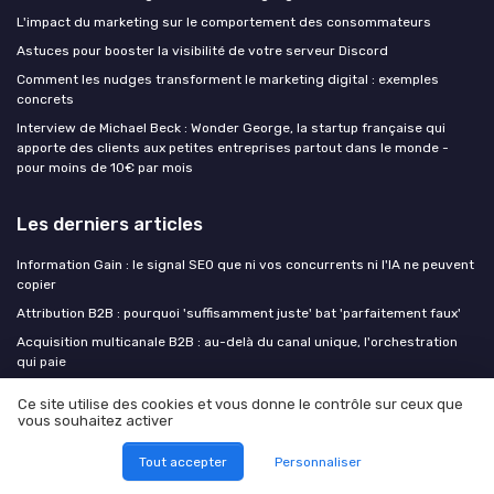
L'impact du marketing sur le comportement des consommateurs
Astuces pour booster la visibilité de votre serveur Discord
Comment les nudges transforment le marketing digital : exemples
concrets
Interview de Michael Beck : Wonder George, la startup française qui
apporte des clients aux petites entreprises partout dans le monde -
pour moins de 10€ par mois
Les derniers articles
Information Gain : le signal SEO que ni vos concurrents ni l'IA ne peuvent
copier
Attribution B2B : pourquoi 'suffisamment juste' bat 'parfaitement faux'
Acquisition multicanale B2B : au-delà du canal unique, l'orchestration
qui paie
Comment l’outil de gestion de projet Taskwave Premium structure le
Ce site utilise des cookies et vous donne le contrôle sur ceux que
temps de formation des équipes marketing
vous souhaitez activer
Formuler une single minded proposition puissante pour un marketing de
contenu qui marque
Tout accepter
Personnaliser