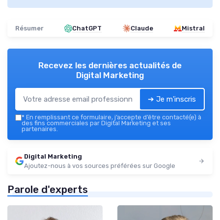
Résumer
ChatGPT
Claude
Mistral
Recevez les dernières actualités de
Digital Marketing
➔ Je m'inscris
*
En remplissant ce formulaire, j’accepte d’être contacté(e) à
des fins commerciales par Digital Marketing et ses
partenaires.
Digital Marketing
Ajoutez-nous à vos sources préférées sur Google
Parole d'experts