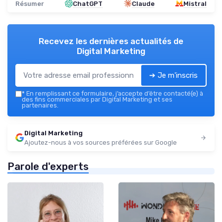
Résumer
ChatGPT
Claude
Mistral
Recevez les dernières actualités de
Digital Marketing
➔ Je m'inscris
*
En remplissant ce formulaire, j’accepte d’être contacté(e) à
des fins commerciales par Digital Marketing et ses
partenaires.
Digital Marketing
Ajoutez-nous à vos sources préférées sur Google
Parole d'experts