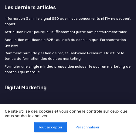
Les derniers articles
Information Gain : le signal SEO que ni vos concurrents ni l'IA ne peuvent
copier
Attribution B2B : pourquoi 'suffisamment juste' bat 'parfaitement faux'
Acquisition multicanale B2B : au-delà du canal unique, l'orchestration
qui paie
Comment l’outil de gestion de projet Taskwave Premium structure le
temps de formation des équipes marketing
Formuler une single minded proposition puissante pour un marketing de
contenu qui marque
Digital Marketing
Ce site utilise des cookies et vous donne le contrôle sur ceux que
vous souhaitez activer
Mentions légales
Politique de confidentialité
© Digital Marketing 2026
Tout accepter
Personnaliser