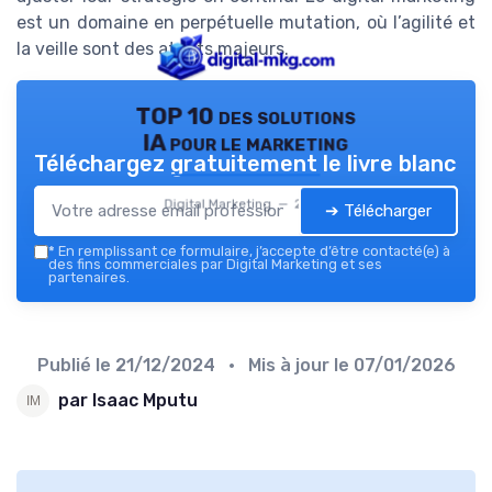
est un domaine en perpétuelle mutation, où l’agilité et
la veille sont des atouts majeurs.
TOP 10 des solutions
IA pour le marketing
Téléchargez gratuitement le livre blanc
Digital Marketing — 2026
➔ Télécharger
*
En remplissant ce formulaire, j’accepte d’être contacté(e) à
des fins commerciales par Digital Marketing et ses
partenaires.
Publié le
21/12/2024
• Mis à jour le
07/01/2026
par Isaac Mputu