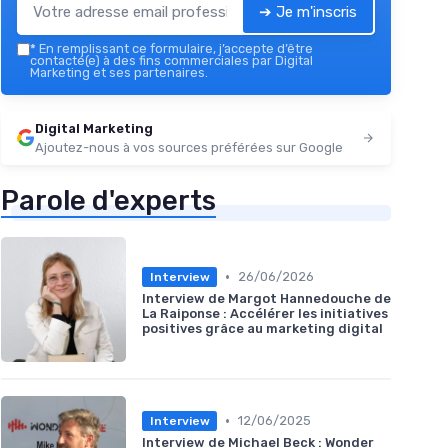
➔ Je m'inscris
*
En remplissant ce formulaire, j’accepte d’être
contacté(e) à des fins commerciales par Digital
Marketing et ses partenaires.
Digital Marketing
Ajoutez-nous à vos sources préférées sur Google
Parole d'experts
•
26/06/2026
Interview
Interview de Margot Hannedouche de
La Raiponse : Accélérer les initiatives
positives grâce au marketing digital
•
12/06/2025
Interview
Interview de Michael Beck : Wonder