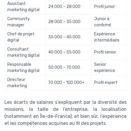
Assistant
24 000 – 28 000
Profil junior
marketing digital
Community
Junior à
28 000 – 35 000
manager
confirmé
Chef de projet
Expérience
35 000 – 45 000
digital
intermédiaire
Consultant
40 000 – 55 000
Profil senior
marketing digital
Responsable
Senior
50 000 – 70 000
marketing digital
expérience
Directeur
70 000 – 100 000+
Profil expert
marketing
Les écarts de salaires s’expliquent par la diversité des
missions, la taille de l’entreprise, la localisation
(notamment en Île-de-France), et bien sûr, l’expérience
et les compétences acquises au fil des projets.