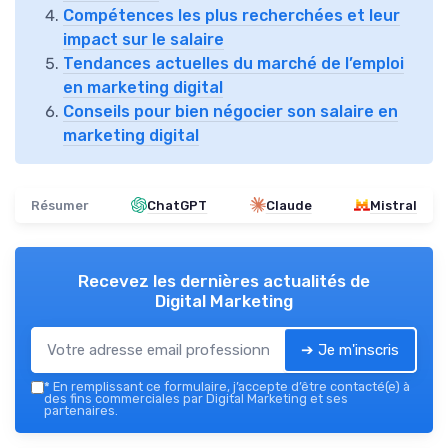
Compétences les plus recherchées et leur
impact sur le salaire
Tendances actuelles du marché de l’emploi
en marketing digital
Conseils pour bien négocier son salaire en
marketing digital
Résumer
ChatGPT
Claude
Mistral
Recevez les dernières actualités de
Digital Marketing
➔ Je m'inscris
*
En remplissant ce formulaire, j’accepte d’être contacté(e) à
des fins commerciales par Digital Marketing et ses
partenaires.