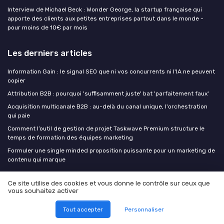
Interview de Michael Beck : Wonder George, la startup française qui
apporte des clients aux petites entreprises partout dans le monde -
pour moins de 10€ par mois
Les derniers articles
Information Gain : le signal SEO que ni vos concurrents ni l'IA ne peuvent
copier
Attribution B2B : pourquoi 'suffisamment juste' bat 'parfaitement faux'
Acquisition multicanale B2B : au-delà du canal unique, l'orchestration
qui paie
Comment l’outil de gestion de projet Taskwave Premium structure le
temps de formation des équipes marketing
Formuler une single minded proposition puissante pour un marketing de
contenu qui marque
Ce site utilise des cookies et vous donne le contrôle sur ceux que
Digital Marketing
vous souhaitez activer
Tout accepter
Personnaliser