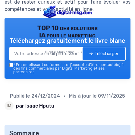
est de rester curieux et actif pour faire évoluer vos
compétences et votre activité en ligne.
TOP 10 des solutions
IA pour le marketing
Téléchargez gratuitement le livre blanc
Digital Marketing — 2026
➔ Télécharger
*
En remplissant ce formulaire, j’accepte d’être contacté(e) à
des fins commerciales par Digital Marketing et ses
partenaires.
Publié le
24/12/2024
• Mis à jour le
09/11/2025
par Isaac Mputu
Sommaire