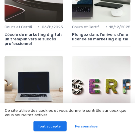
•
•
Cours et Certifications en Marketing Digital
06/11/2025
Cours et Certifications en Marketing Digital
18/12/2025
L'école de marketing digital :
Plongez dans l'univers d'une
un tremplin vers le succès
licence en marketing digital
professionnel
Ce site utilise des cookies et vous donne le contrôle sur ceux que
vous souhaitez activer
•
•
Marketing de Contenu
18/12/2025
Cours et Certifications en Marketing Digital
01/01/2026
Tout accepter
Personnaliser
Devenir un expert en
Plongez dans le BTS en
marketing digital : le
marketing digital